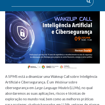
A SPMS está a dinamizar uma Wakeup Call sobre Inteligência
Artificial e Cibersegurança. É um
Webinar
sobre
cibersegurança em
Large Language Models
(LLMs), no qual
abordaremos as suas aplicações, riscos e técnicas de
exploração no mundo real, bem como as melhores práticas
para proteger
chatbots
baseados em LLMs, vetores de ataque