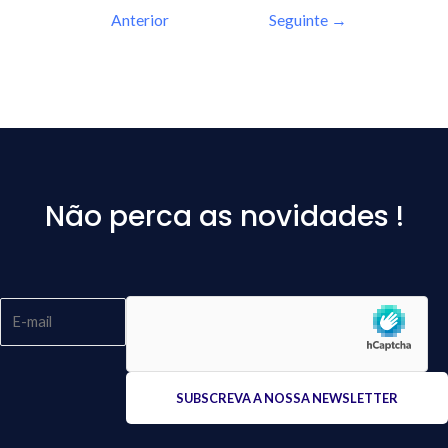
Anterior
Seguinte
→
Não perca as novidades !
Please
leave
this