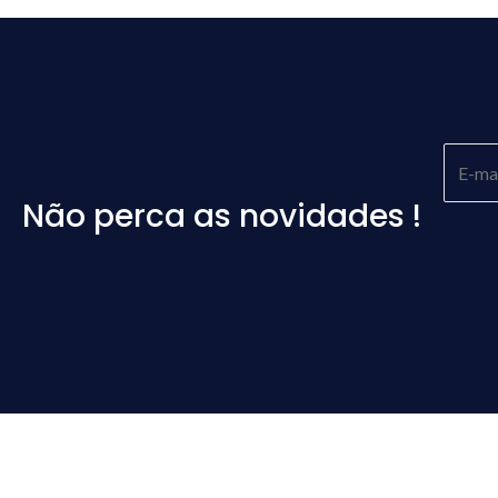
Não perca as novidades !
Please
leave
this
field
empty.