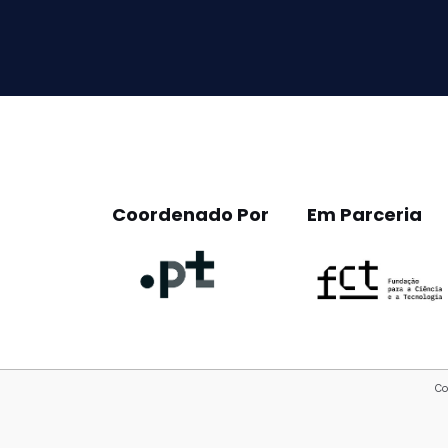
this
field
empty.
Coordenado Por
Em Parceria
Co