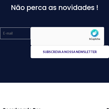
Não perca as novidades !
Please
leave
this
field
empty.