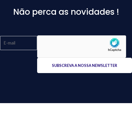
Não perca as novidades !
Please
leave
this
field
empty.