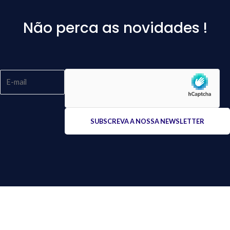
Não perca as novidades !
Please
leave
this
field
empty.