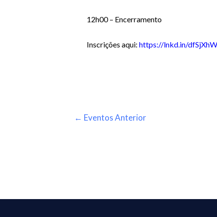
12h00 – Encerramento
Inscrições aqui:
https://lnkd.in/dfSjXh
←
Eventos Anterior