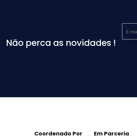
Não perca as novidades !
Please
leave
this
field
empty.
Coordenado Por
Em Parceria