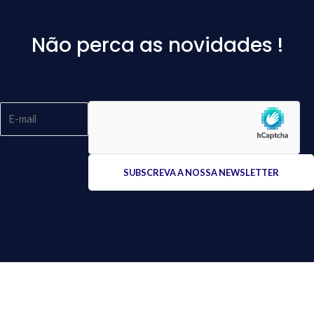
Não perca as novidades !
Please
leave
this
field
empty.