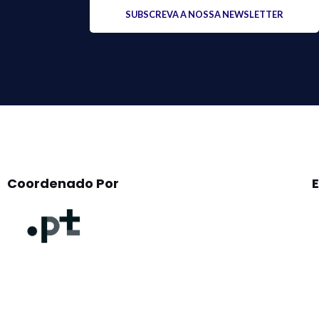
Please
leave
this
field
empty.
Coordenado Por