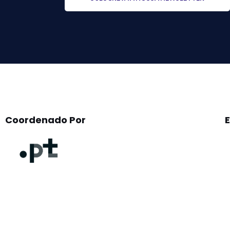
leave
this
field
empty.
Coordenado Por