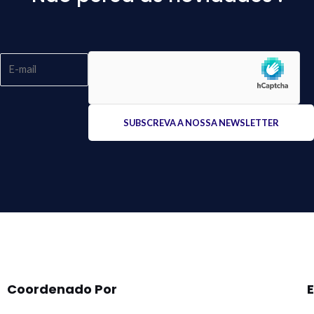
Please
leave
this
field
empty.
Coordenado Por