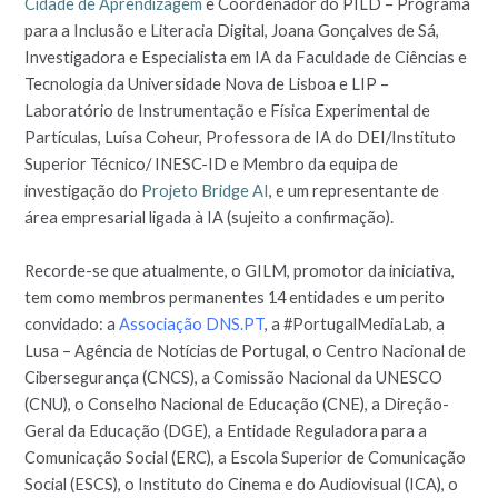
Cidade de Aprendizagem
e Coordenador do PILD – Programa
para a Inclusão e Literacia Digital, Joana Gonçalves de Sá,
Investigadora e Especialista em IA da Faculdade de Ciências e
Tecnologia da Universidade Nova de Lisboa e LIP –
Laboratório de Instrumentação e Física Experimental de
Partículas, Luísa Coheur, Professora de IA do DEI/Instituto
Superior Técnico/ INESC-ID e Membro da equipa de
investigação do
Projeto Bridge AI
, e um representante de
área empresarial ligada à IA (sujeito a confirmação).
Recorde-se que atualmente, o GILM, promotor da iniciativa,
tem como membros permanentes 14 entidades e um perito
convidado: a
Associação DNS.PT
, a #PortugalMediaLab, a
Lusa – Agência de Notícias de Portugal, o Centro Nacional de
Cibersegurança (CNCS), a Comissão Nacional da UNESCO
(CNU), o Conselho Nacional de Educação (CNE), a Direção-
Geral da Educação (DGE), a Entidade Reguladora para a
Comunicação Social (ERC), a Escola Superior de Comunicação
Social (ESCS), o Instituto do Cinema e do Audiovisual (ICA), o