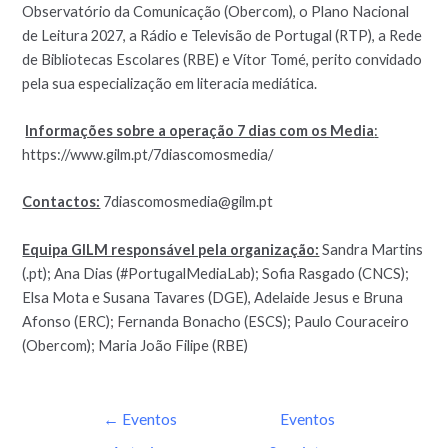
Observatório da Comunicação (Obercom), o Plano Nacional
de Leitura 2027, a Rádio e Televisão de Portugal (RTP), a Rede
de Bibliotecas Escolares (RBE) e Vítor Tomé, perito convidado
pela sua especialização em literacia mediática.
Informações sobre a operação 7 dias com os Media
:
https://www.gilm.pt/7diascomosmedia/
Contactos:
7diascomosmedia@gilm.pt
Equipa GILM responsável pela organização:
Sandra Martins
(.pt); Ana Dias (#PortugalMediaLab); Sofia Rasgado (CNCS);
Elsa Mota e Susana Tavares (DGE), Adelaide Jesus e Bruna
Afonso (ERC); Fernanda Bonacho (ESCS); Paulo Couraceiro
(Obercom); Maria João Filipe (RBE)
←
Eventos
Eventos