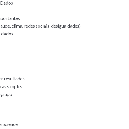
 Dados
mportantes
úde, clima, redes sociais, desigualdades)
 dados
ar resultados
icas simples
 grupo
a Science