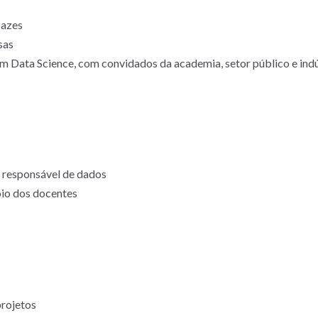
cazes
sas
 Data Science, com convidados da academia, setor público e indú
 responsável de dados
io dos docentes
projetos