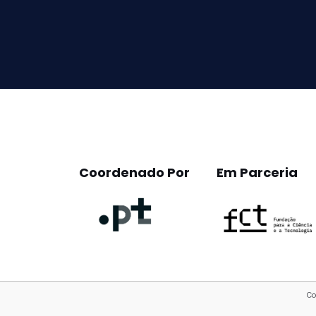
leave
this
field
empty.
Coordenado Por
Em Parceria
Co