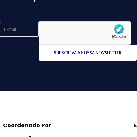
Please
leave
this
field
empty.
Coordenado Por