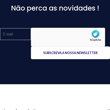
Não perca as novidades !
Please
leave
this
field
empty.