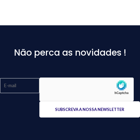
Não perca as novidades !
Please
leave
this
field
empty.