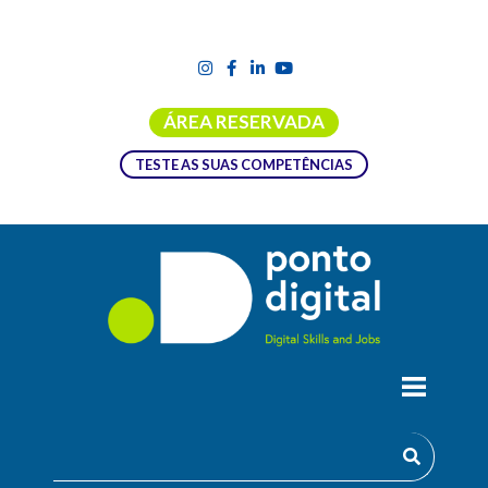
ÁREA RESERVADA
TESTE AS SUAS COMPETÊNCIAS
DIGIT@L TUESDAYS | WEBINAR
“CONSUMO IAEMOCIONAL: A
JORNADA DO CONSUMIDOR NA ERA
DA IA”