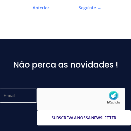
Anterior
Seguinte
→
Não perca as novidades !
Please
leave
this