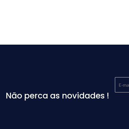
Não perca as novidades !
Please
leave
this
field