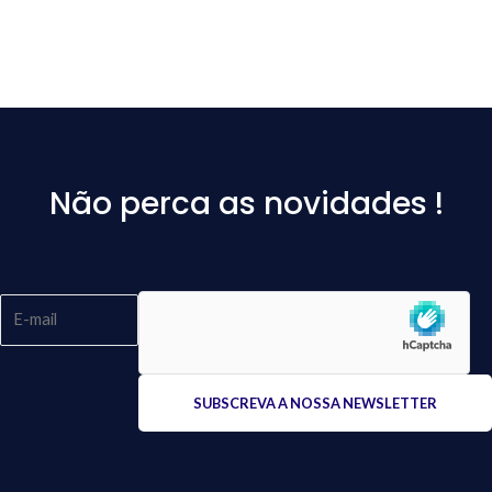
Não perca as novidades !
Please
leave
this
field
empty.