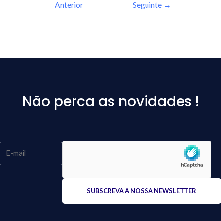
Anterior
Seguinte
→
Não perca as novidades !
Please
leave
this
field