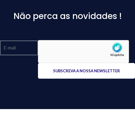
Não perca as novidades !
Please
leave
this
field
empty.