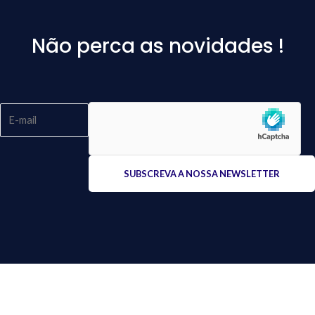
Não perca as novidades !
Please
leave
this
field
empty.