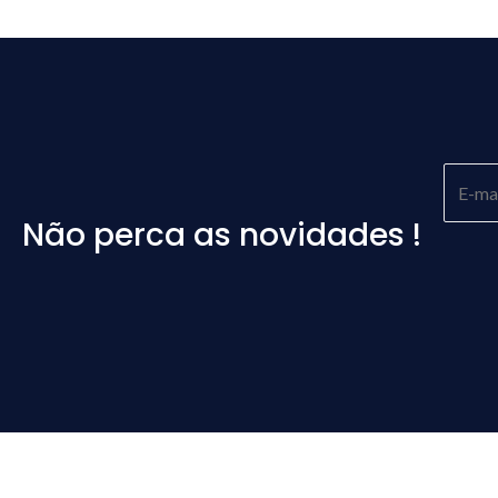
Não perca as novidades !
Please
leave
this
field
empty.