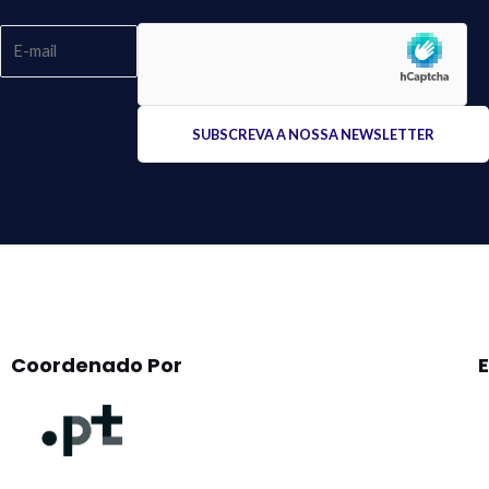
Please
leave
this
field
empty.
Coordenado Por