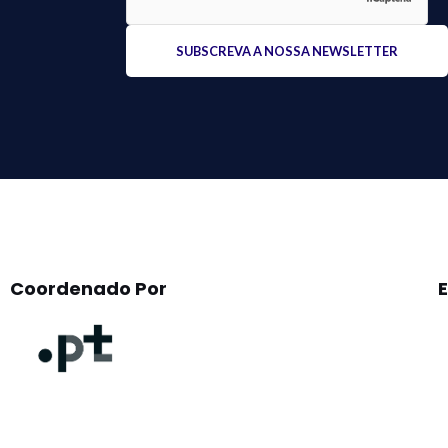
Please
leave
this
field
empty.
Coordenado Por