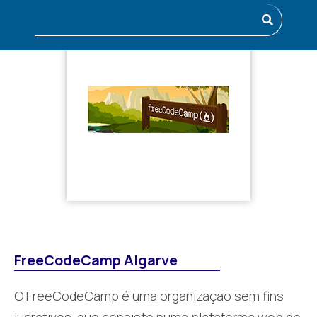
FreeCodeCamp Algarve
O FreeCodeCamp é uma organização sem fins
lucrativos, que consiste numa plataforma web de