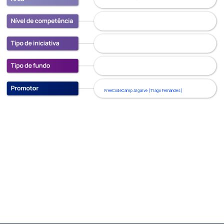
FreeCodeCamp Algarve (Tiago Fernandes)