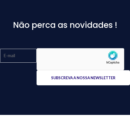
Não perca as novidades !
Please
leave
this
field
empty.