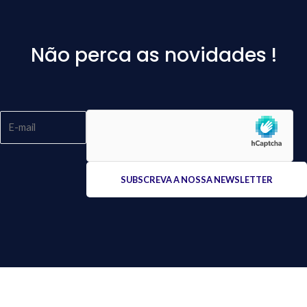
Não perca as novidades !
Please
leave
this
field
empty.