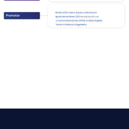
INCoDe.2030
;
Comissão para a Cidadania e
Igualdade de Género (CIG)
em articulação com
a
Carta da Diversidade (APPDI)
,
Instituto Superior
Técnico
e
Ordem dos Engenheiros