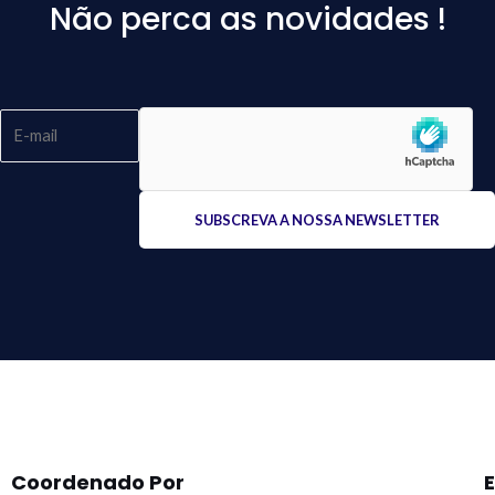
Não perca as novidades !
Please
leave
this
field
empty.
Coordenado Por