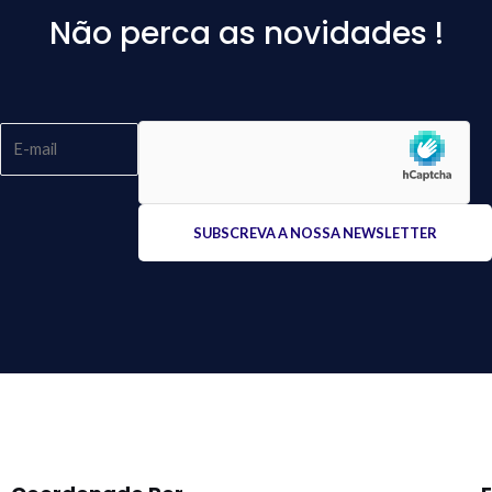
Não perca as novidades !
Please
leave
this
field
empty.