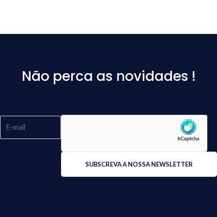
Não perca as novidades !
Please
leave
this
field
empty.