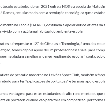
protocolo estabelecido em 2021 entre a NOS e a escola de Matosi
osé Ramos, entusiasmado com a revolução tecnológica que o estabe
dimento na Escola (UAARE), destinada a apoiar alunos atletas da s
 vivido com a azáfama habitual do ambiente escolar.
atins a frequentar o 12.º de Ciências e Tecnologia, é uma das estu
etição, temos depois apoio de um professor nessa sala, para com
 que me ajudam a melhorar o meu rendimento escolar”, conta, sob 
.
 atleta de pentatlo moderno no Leixões Sport Club, também a frequ
etudo para ter “explicações de português” e ter mais apoio escola
gumas vantagens para estes estudantes de alto rendimento ou que i
s ou portáteis quando vão para fora em competição, por forma a a