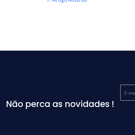
Não perca as novidades !
Please
leave
this