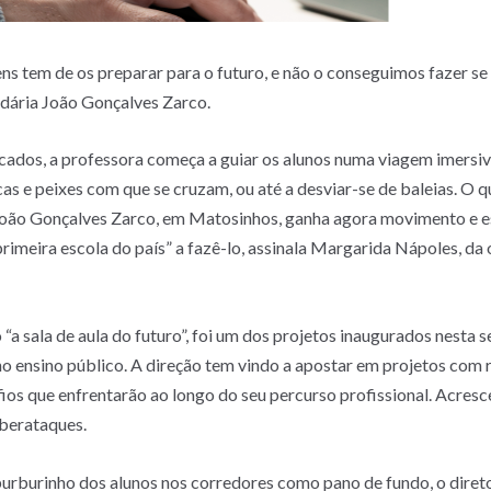
ns tem de os preparar para o futuro, e não o conseguimos fazer s
undária João Gonçalves Zarco.
ocados, a professora começa a guiar os alunos numa viagem imersiv
as e peixes com que se cruzam, ou até a desviar-se de baleias. O q
 João Gonçalves Zarco, em Matosinhos, ganha agora movimento e e
 primeira escola do país” a fazê-lo, assinala Margarida Nápoles, d
 sala de aula do futuro”, foi um dos projetos inaugurados nesta s
o ensino público. A direção tem vindo a apostar em projetos com r
ios que enfrentarão ao longo do seu percurso profissional. Acres
iberataques.
 burburinho dos alunos nos corredores como pano de fundo, o dire