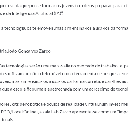
lquer escola que pense formar os jovens tem de os preparar para o 
 da Inteligência Artificial (IA)”.
a tecnologia, os telemóveis, mas sim ensiná-los a usá-los da forma
ária João Gonçalves Zarco
“as tecnologias serão uma mais-valia no mercado de trabalho” e, par
antes utilizam ou não o telemóvel como ferramenta de pesquisa em 
óveis, mas sim ensiná-los a usá-los da forma correta, e dar-lhes a
em que a escola ficou mais apetrechada com um acréscimo de tecno
es, kits de robótica e óculos de realidade virtual, num investime
o ECO/Local Online), a sala Lab Zarco apresenta-se como um “imp
ionais.