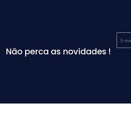
Não perca as novidades !
Please
leave
this
field
empty.