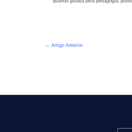
quando guiada pela pedagogia, polít
←
Artigo Anterior