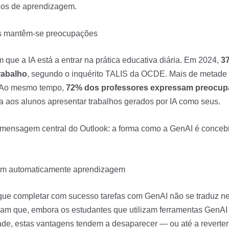
nos de aprendizagem.
mas mantêm-se preocupações
que a IA está a entrar na prática educativa diária. Em 2024,
3
trabalho
, segundo o inquérito TALIS da OCDE. Mais de metade 
. Ao mesmo tempo,
72% dos professores expressam preocupa
ta aos alunos apresentar trabalhos gerados por IA como seus.
mensagem central do Outlook: a forma como a GenAI é concebid
am automaticamente aprendizagem
é que completar com sucesso tarefas com GenAI não se traduz
m que, embora os estudantes que utilizam ferramentas GenAI 
ade, estas vantagens tendem a desaparecer — ou até a reverte