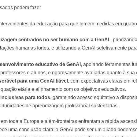
ssadas podem fazer
intervenientes da educação para que tomem medidas em quatro
dizagem centrados no ser humano com a GenAI
, priorizand
ações humanas fortes, e utilizando a GenAI seletivamente par
desenvolvimento educativo de GenAI
, apoiando ferramentas f
rofessores e alunos, e rigorosamente avaliadas quanto à sua e
avorável para uma GenAI fiável
, com expectativas claras em re
equação etária e alinhamento com os objetivos educativos.
 inclusivas para todos
, garantindo acesso equitativo a disposi
ortunidades de aprendizagem profissional sustentadas.
em toda a Europa e além-fronteiras enfrentam a rápida ascensã
ce uma conclusão clara: a GenAI pode ser um aliado poderos