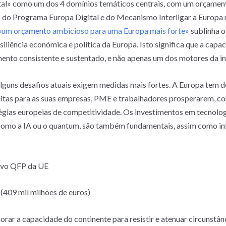
ital» como um dos 4 domínios temáticos centrais, com um orçamento
do Programa Europa Digital e do Mecanismo Interligar a Europa n
«um orçamento ambicioso para uma Europa mais forte»
sublinha o
iliência económica e política da Europa. Isto significa que a capa
imento consistente e sustentado, e não apenas um dos motores da i
lguns desafios atuais exigem medidas mais fortes. A Europa tem 
eitas para as suas empresas, PME e trabalhadores prosperarem, co
égias europeias de competitividade. Os investimentos em tecnolog
como a IA ou o quantum, são também fundamentais, assim como infr
ovo QFP da UE
(409 mil milhões de euros)
lhorar a capacidade do continente para resistir e atenuar circunstâ