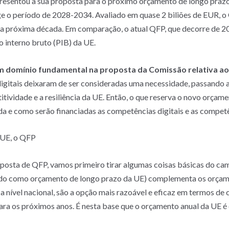
presentou a sua proposta para o próximo orçamento de longo praz
ge o período de 2028-2034. Avaliado em quase 2 biliões de EUR, 
da próxima década. Em comparação, o atual QFP, que decorre de 20
o interno bruto (PIB) da UE.
 um domínio fundamental na proposta da Comissão relativa a
gitais deixaram de ser consideradas uma necessidade, passando 
tividade e a resiliência da UE. Então, o que reserva o novo orçam
da e como serão financiadas as competências digitais e as compe
 UE, o QFP
oposta de QFP, vamos primeiro tirar algumas coisas básicas do c
ido como orçamento de longo prazo da UE) complementa os orçame
 a nível nacional, são a opção mais razoável e eficaz em termos de
para os próximos anos. É nesta base que o orçamento anual da UE 