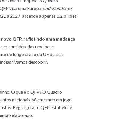
o da União Europeia: o Quadro
o QFP visa uma Europa
«independente,
21 a 2027, ascende a apenas 1,2 biliões
o novo QFP, refletindo uma mudança
a ser consideradas uma base
ento de longo prazo da UE para as
tências? Vamos descobrir.
aminho. O que é o QFP? O Quadro
ntos nacionais, só entrando em jogo
 custos. Regra geral, o QFP estabelece
é então elaborado.