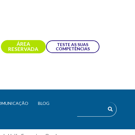
ÁREA
TESTE AS SUAS
RESERVADA
COMPETÊNCIAS
ÊNCIAS DIGITAIS?
OMUNICAÇÃO
BLOG
-2034, REFORÇANDO O