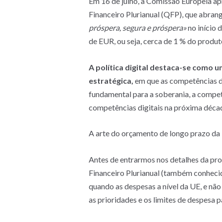
Em 16 de julho, a Comissão Europeia a
Financeiro Plurianual (QFP), que abran
próspera, segura e próspera»
no início 
de EUR, ou seja, cerca de 1 % do produt
A política digital destaca-se como
estratégica,
em que as competências di
fundamental para a soberania, a competi
competências digitais na próxima déca
A arte do orçamento de longo prazo da
Antes de entrarmos nos detalhes da pr
Financeiro Plurianual (também conhec
quando as despesas a nível da UE, e não
as prioridades e os limites de despesa 