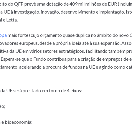
ito do QFP prevê uma dotação de 409 mil milhões de EUR (inclui
 UE à investigação, inovação, desenvolvimento e implantação. Is
 e Letta.
opa
mais forte (cujo orçamento quase duplica no âmbito do novo 
novadores europeus, desde a própria ideia até à sua expansão. Ass
iva da UE em vários setores estratégicos, facilitando também proj
Espera-se que o Fundo contribua para a criação de empregos de el
iamento, acelerando a procura de fundos na UE e agindo como cat
da UE será prestado em torno de 4 eixos:
ão;
a e bioeconomia;