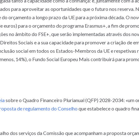
igada tanto à capacidade como à confiança: e, juntamente com a a
ados para aproveitar as oportunidades que o futuro nos reserva. N
ne do orçamento a longo prazo da UE para a próxima década. O n
 de euros) para o orçamento do programa Erasmus+, a fim de promo
ões no âmbito do FSE+, que serão implementadas através dos novo
s Direitos Sociais e a sua capacidade para promover a criação de e
nclusão social em todos os Estados-Membros da UE e respetivas r
 menos, 14%), o Fundo Social Europeu Mais contribuirá para prom
ia
sobre o Quadro Financeiro Plurianual (QFP) 2028-2034: «um o
roposta de regulamento do Conselho
que estabelece o quadro fina
alho dos serviços da Comissão que acompanham a proposta orç