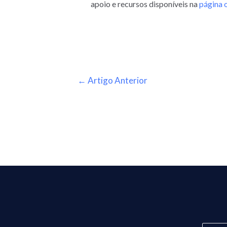
apoio e recursos disponíveis na
página 
←
Artigo Anterior