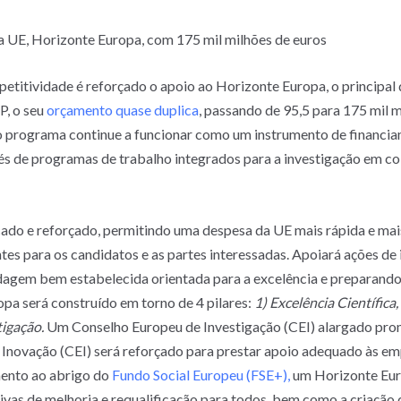
a UE, Horizonte Europa, com 175 mil milhões de euros
itividade é reforçado o apoio ao Horizonte Europa, o principal 
P, o seu
orçamento quase duplica
, passando de 95,5 para 175 mil 
 programa continue a funcionar como um instrumento de financi
és de programas de trabalho integrados para a investigação em 
ado e reforçado, permitindo uma despesa da UE mais rápida e mais
tes para os candidatos e as partes interessadas. Apoiará ações de
rdagem bem estabelecida orientada para a excelência e preparando
opa será construído em torno de 4 pilares:
1) Excelência Científica
igação.
Um Conselho Europeu de Investigação (CEI) alargado prom
 Inovação (CEI) será reforçado para prestar apoio adequado às em
ento ao abrigo do
Fundo Social Europeu (FSE+),
um Horizonte Euro
ivas de melhoria e requalificação para todos, bem como a criação