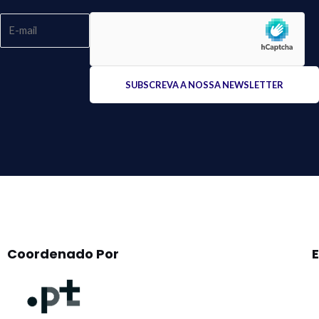
Please
leave
this
field
empty.
Coordenado Por