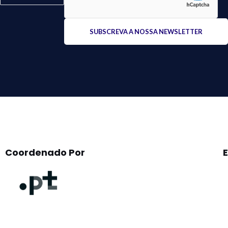
Please
leave
this
field
empty.
Coordenado Por