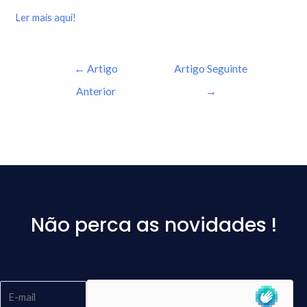
Ler mais aqui!
←
Artigo
Artigo Seguinte
Anterior
→
Não perca as novidades !