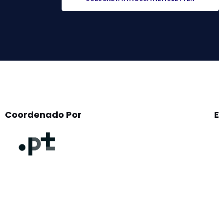
leave
this
field
empty.
Coordenado Por