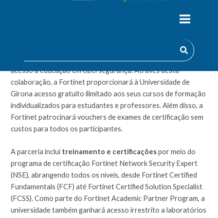
Como membros da
Rede Indústria-Academia da
Cybersecurity Skills Academy
, a
Fortinet
e a
Universidade
de Girona
estão a estabelecer parcerias para expandir o
acesso à educação em cibersegurança. Através desta
colaboração, a Fortinet proporcionará à Universidade de
Girona acesso gratuito ilimitado aos seus cursos de formação
individualizados para estudantes e professores. Além disso, a
Fortinet patrocinará vouchers de exames de certificação sem
custos para todos os participantes.
A parceria inclui
treinamento e certificações
por meio do
programa de certificação Fortinet Network Security Expert
(NSE), abrangendo todos os níveis, desde Fortinet Certified
Fundamentals (FCF) até Fortinet Certified Solution Specialist
(FCSS). Como parte do Fortinet Academic Partner Program, a
universidade também ganhará acesso irrestrito a laboratórios