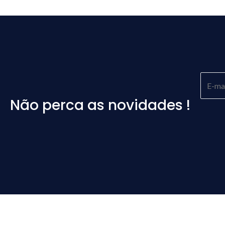
Não perca as novidades !
Please
leave
this
field
empty.