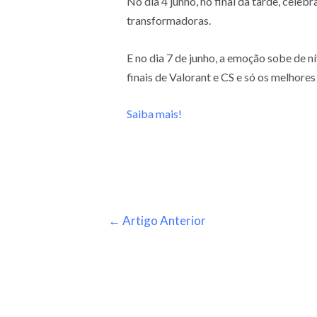
No dia 4 junho, no final da tarde, cele
transformadoras.
E no dia 7 de junho, a emoção sobe de 
finais de Valorant e CS e só os melhores
Saiba mais!
←
Artigo Anterior