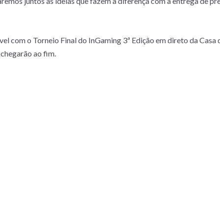
braremos juntos as ideias que fazem a diferença com a entrega de p
nível com o Torneio Final do InGaming 3ª Edição em direto da Cas
 chegarão ao fim.