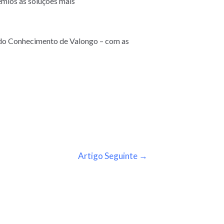
rémios às soluções mais
a do Conhecimento de Valongo – com as
Artigo Seguinte
→