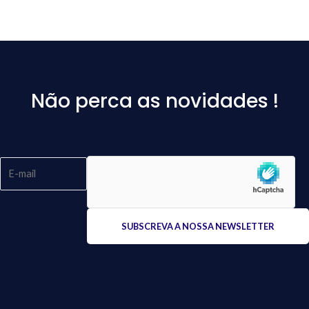
Não perca as novidades !
Please
leave
this
field
empty.