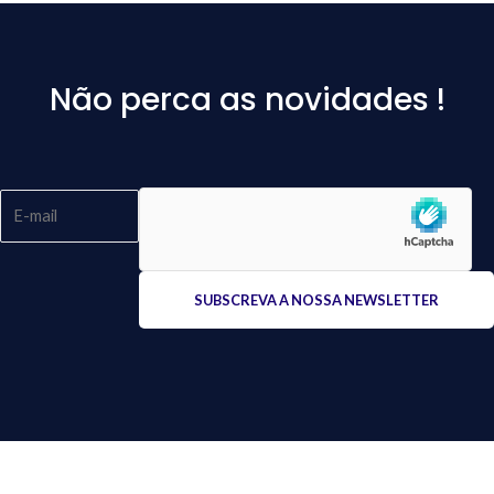
Não perca as novidades !
Please
leave
this
field
empty.