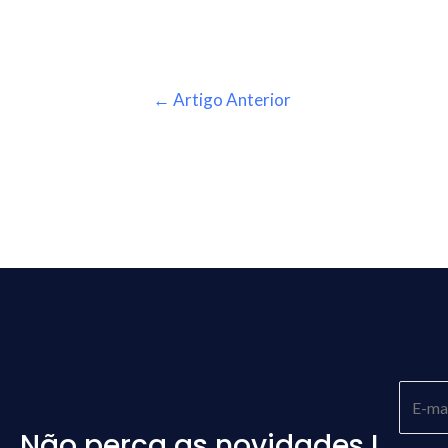
←
Artigo Anterior
Não perca as novidades !