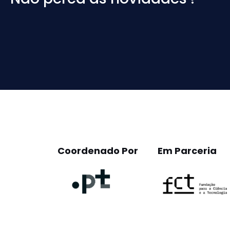
Please
leave
this
field
empty.
Coordenado Por
Em Parceria