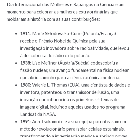
Dia Internacional das Mulheres e Raparigas na Ciência é um
momento para celebrar as mulheres extraordinárias que
moldaram a história com as suas contribuições:
1911
: Marie Skłodowska-Curie (Polónia/França)
recebe o Prémio Nobel da Química pela sua
investigação inovadora sobre radioatividade, que levou
à descoberta do rádio e do polónio.
1938
: Lise Meitner (Áustria/Suécia) codescobriu a
fissão nuclear, um avanço fundamental na física nuclear
que abriu caminho para a ciência atómica moderna.
1980
: Valerie L. Thomas (EUA), uma cientista de dados e
inventora, patenteou o transmissor de ilusão, uma
inovação que influenciou os primeiros sistemas de
imagem digital, incluindo aqueles usados no programa
Landsat da NASA.
1991
: Ann Tsukamoto e a sua equipa patentearam um
método revolucionário para isolar células estaminais,
transformando a investigação médica e abrindo novas