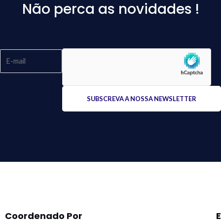
Não perca as novidades !
Please
leave
this
field
empty.
Coordenado Por