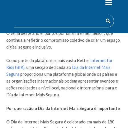
para todos os utilizadores, especialmente para os jovens. Este
ano, cai na
terça-feira, 11 de fevereiro
– no entanto, as
atividades para SID ocorrerão durante todo o mês.
O tema deste ano é “Juntos por uma internet melhor”, que
continua a refletir o compromisso coletivo de criar um espaço
digital seguro e inclusivo.
Como parte da plataforma mais vasta Better
Internet for
Kids (BIK),
uma secção dedicada ao
Dia da Internet Mais
Segura
proporciona uma plataforma global onde os países e
as organizações internacionais podem apresentar eventos e
ações realizados a nível local, nacional e internacional para o
Dia da Internet Mais Segura.
Por que razão o Dia da Internet Mais Segura é importante
O Dia da Internet Mais Segura é celebrado em mais de 180