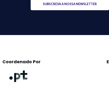
Please
leave
this
field
empty.
Coordenado Por