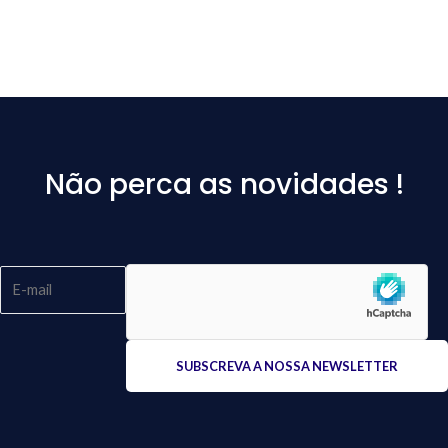
Não perca as novidades !
Please
leave
this
field
empty.