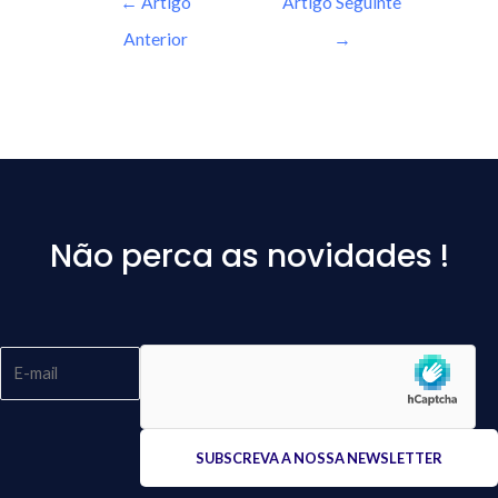
←
Artigo
Artigo Seguinte
Anterior
→
Não perca as novidades !
Please
leave
this