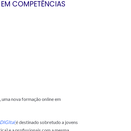
 EM COMPETÊNCIAS
5, uma nova formação online em
DIGItal
é destinado sobretudo a jovens
ca) e a profissionais com a mesma