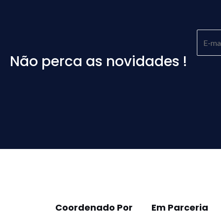
Não perca as novidades !
Please
leave
this
field
empty.
Coordenado Por
Em Parceria