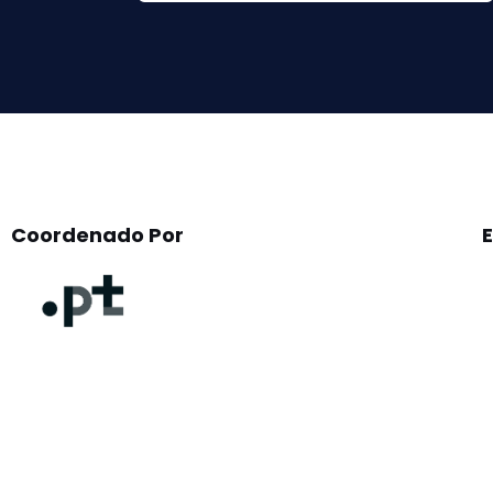
this
field
empty.
Coordenado Por