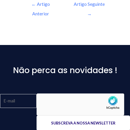
←
Artigo
Artigo Seguinte
Anterior
→
Não perca as novidades !
Please
leave