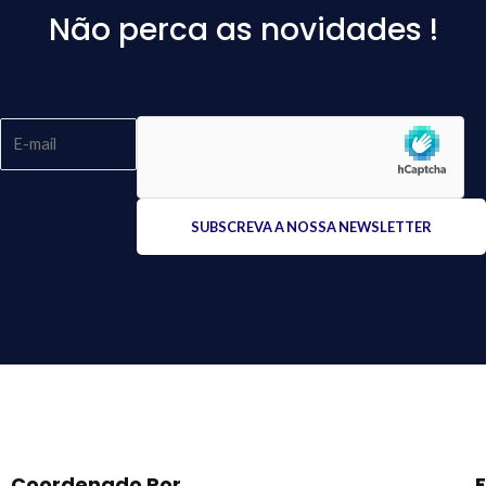
Não perca as novidades !
Please
leave
this
field
empty.
Coordenado Por