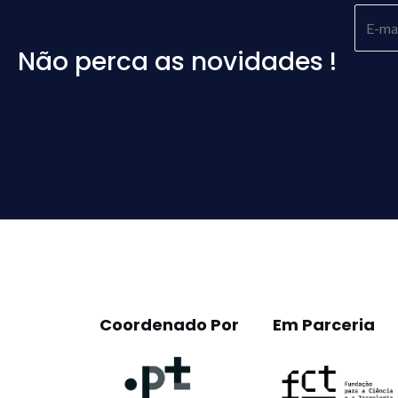
Não perca as novidades !
Please
leave
this
field
empty.
Coordenado Por
Em Parceria