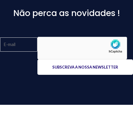
Não perca as novidades !
Please
leave
this
field
empty.